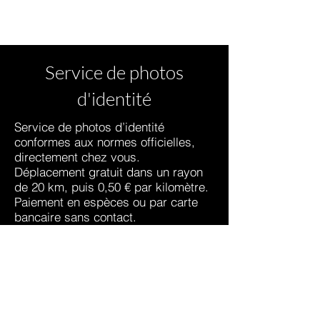
Service de photos
d'identité
Service de photos d’identité
conformes aux normes officielles,
directement chez vous.
Déplacement gratuit dans un rayon
de 20 km, puis 0,50 € par kilomètre.
Paiement en espèces ou par carte
bancaire sans contact.
Devis possible pour les groupes ou
un grand nombre de personnes.
Prise de rendez-vous par mail à
antoinehouzel.photographe@gmail.c
om
ou SMS au
0609792978
N'hésitez pas à me contacter pour