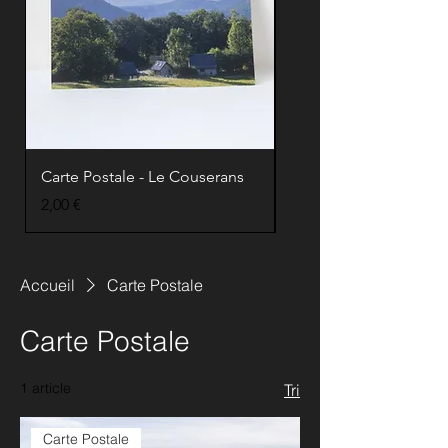
Carte Postale - Le Couserans
Carte Postale - Le Co
Prix
Prix
2,00 €
2,00 €
Accueil
Carte Postale
Carte Postale
1 article
Tri
Carte Postale